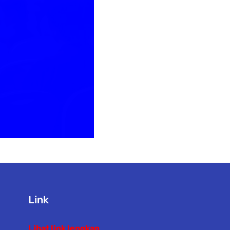
Link
Lihat link lengkap