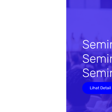
Semi
Semi
Semi
Lihat Detail