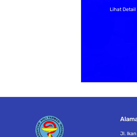
Lihat Detail
Alam
Jl. Ika